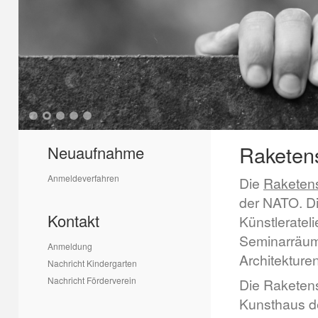
1
2
3
4
5
Raketens
Neuaufnahme
Anmeldeverfahren
Die
Raketens
der NATO. Di
Kontakt
Künstleratel
Seminarräum
Anmeldung
Architekturen
Nachricht Kindergarten
Nachricht Förderverein
Die Raketens
Kunsthaus d